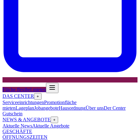
Fläche flexibel mieten
DAS CENTER
+
Serviceeinrichtungen
Promotionfläche
mieten
Lageplan
Jobangebote
Hausordnung
Über uns
Der Center
Gutschein
NEWS & ANGEBOTE
+
Aktuelle News
Aktuelle Angebote
GESCHÄFTE
ÖFFNUNGSZEITEN